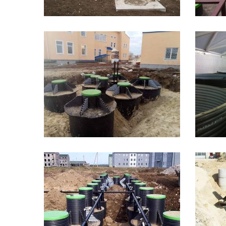
Д2
Д10
Д30
Д50