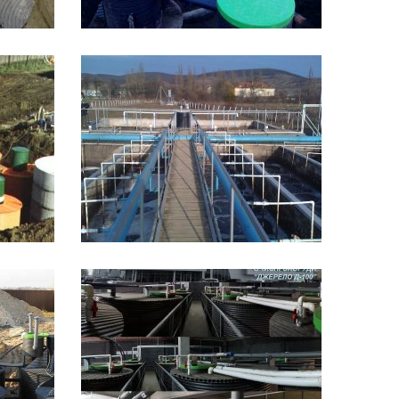
Д15
Влаштування в
бетонному виконанні