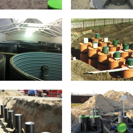
0
Д5
Д50